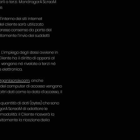
garli a terzi. MandragorA ScreaM
e.
interno dei siti internet
el cliente sarà utilizzato
espresso consenso da parte del
itamente l’invio dei suddetti
L’impiego degli stessi avviene in
nte ha il diritto di opporsi al
 vengono né rivelate a terzi né
 elettronica.
ganlacroix.com
, anche
 IP del computer di accesso vengono
tri dati come la data d’accesso, il
quantità di dati (bytes) che sono
agorA ScreaM di adattare le
modalità: il Cliente riceverà la
tuitamente la ricezione della