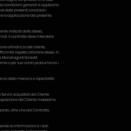
 Le condizioni generali si applicano
rve delle presenti condizioni
ione e applicazione del presente
nte indicati dalla stessa,
mail. Il contratto deve intendersi
e all'indirizzo del cliente.
rmità rispetto all'ordine stesso. In
a da MandragorA ScreaM.
 nome o per suo conto produrranno i
nza della merce e o reperibilità
Servizi acquistati dal Cliente
a disposizione del Cliente medesimo
olato, oltre che dal Contratto,
endo le informazioni e i dati