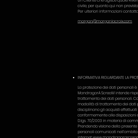
Un Cliente che agisce quale Rivend
civile, per quanto qui non previsto
Per ulteriori informazioni contatt
morgan@morganlacroix.com
INFORMATIVA RIGUARDANTE LA PROTEZIO
La protezione dei dati personali è
MandragorA ScreaM intende rispett
trattamento dei dati personali. Co
modalità di trattamento dei dati p
disciplinano gli acquisti effettuati 
conformemente alle disposizioni dell
D.lgs. 70/2003 in materia di comm
Prendendo visione della presente i
personali comunicati nell’ambito d
internet
www.mandragorascrea