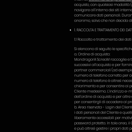
acquisto, con qualsiasi modalità (e
navigare all’interno dei siti intern
comunicare dati personali. Durante
anonimo, salvo che non decida di
1. RACCOLTA E TRATTAMENTO DEI DAT
1.1 Raccolta e trattamento dei dati
Si elencano di seguito le specifich
a. Ordine di acquisto:
MandragorA ScreaM raccoglie e trat
successivi all’acquisto e per fornir
partner commerciali (ad esempio for
numero di telefono corretto per c
numero di telefono è altresì nece
chiarimento e per consentire ai 
Cliente medesimo. L’indirizzo e-
dell’ordine di acquisto e per altre
per consentirgli di accedere al p
b. Area riservata - Login del Clien
i dati personali del Cliente e que
liberamente accessibili per moti
password protetta. In tale area, il 
e può altresì gestire i propri dati 