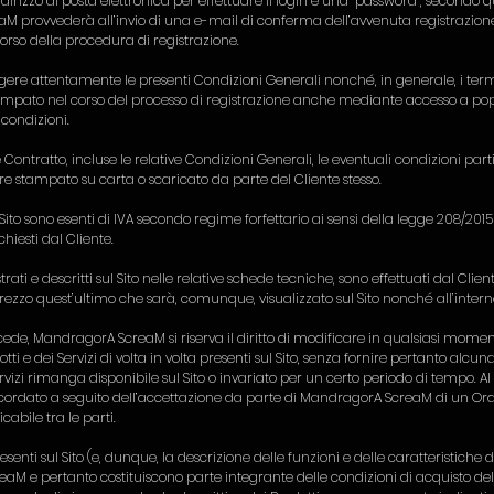
ndirizzo di posta elettronica per effettuare il login e una “password”, secondo 
M provvederà all’invio di una e-mail di conferma dell’avvenuta registrazione a
corso della procedura di registrazione.
eggere attentamente le presenti Condizioni Generali nonché, in generale, i term
ampato nel corso del processo di registrazione anche mediante accesso a pop-up
 condizioni.
e Contratto, incluse le relative Condizioni Generali, le eventuali condizioni parti
sere stampato su carta o scaricato da parte del Cliente stesso.
l Sito sono esenti di IVA secondo regime forfettario ai sensi della legge 208/20
chiesti dal Cliente.
trati e descritti sul Sito nelle relative schede tecniche, sono effettuati dal Clien
 prezzo quest’ultimo che sarà, comunque, visualizzato sul Sito nonché all’intern
de, MandragorA ScreaM si riserva il diritto di modificare in qualsiasi moment
tti e dei Servizi di volta in volta presenti sul Sito, senza fornire pertanto alcun
rvizi rimanga disponibile sul Sito o invariato per un certo periodo di tempo. Al
oncordato a seguito dell’accettazione da parte di MandragorA ScreaM di un Or
abile tra le parti.
senti sul Sito (e, dunque, la descrizione delle funzioni e delle caratteristiche
 e pertanto costituiscono parte integrante delle condizioni di acquisto del 