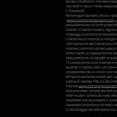
tenuto a trattare in maniera respo
non sarà in alcun modo responsabi
c. Pubblicità:
MandragorA ScreaM utilizza i dati de
www.mandragorascream.com
,
esclusivamente nei limiti prescrit
Cliente. Il Cliente riceverà regol
messaggi promozionali, facendon
d. Ricerche di mercato e indagi
i dati personali del Cliente sono 
maniera anonima ed esclusivamente
trattamento. Le risposte fornite d
rese pubbliche. Le risposte ai que
f. Consultazione di siti internet e 
quando il Cliente visita i siti inter
accedendovi da un link di una new
temporaneamente salvati per ragio
codice di risposta http e il sito in
internet
www.mandragorascrea
stati trasmessi. L'analisi dei da
informazioni contenute nelle offert
newsletter solo se presterà il con
newsletter facendone richiesta v
1.2 Salvataggio dei dati personali 