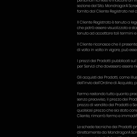
personali richiesti e indicare un i
sezione del Sito. MandragorA Screa
fornito dal Cliente Registrato nel 
Il Cliente Registrato è tenuto a l
che potrà essere visualizzato e st
tenuto ad accettare tali termini e
Il Cliente riconosce che il present
di volta in volta in vigore, può es
I prezzi dei Prodotti pubblicati su
per Servizi che dovessero essere ri
Gli acquisti dei Prodotti, come illus
dell’invio dell’Ordine di Acquisto,
Fermo restando tutto quanto prece
senza preavviso, il prezzo dei Prodo
prezzo di vendita dei Prodotti o Se
qualsiasi prezzo che sia stato c
Cliente, rimarrà fermo e immodific
Le schede tecniche dei Prodotti pre
direttamente da MandragorA ScreaM