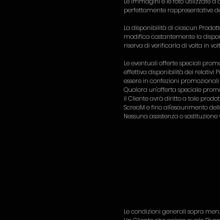
Le immagini e le foto utilizzate 
perfettamente rappresentative de
La disponibilità di ciascun Prodotto
modifica costantemente la disponi
riserva di verificarla di volta in 
Le eventuali offerte speciali prom
effettiva disponibilità dei relativi
essere in confezioni promozionali (
Qualora un'offerta speciale prom
il Cliente avrà diritto a tale prod
ScreaM e fino all'esaurimento dell
Nessuna assistenza o sostituzione 
Le condizioni generali sopra menz