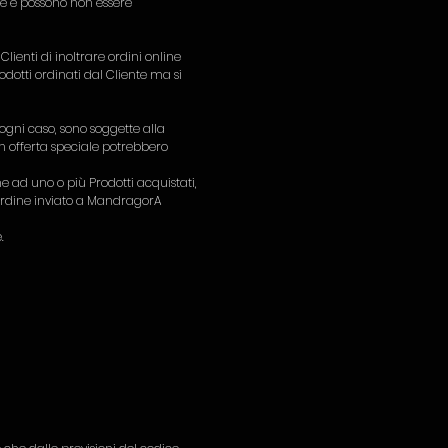
ve e possono non essere
Clienti di inoltrare ordini online
dotti ordinati dal Cliente ma si
ogni caso, sono soggette alla
o in offerta speciale potrebbero
 ad uno o più Prodotti acquistati,
l'ordine inviato a MandragorA
.