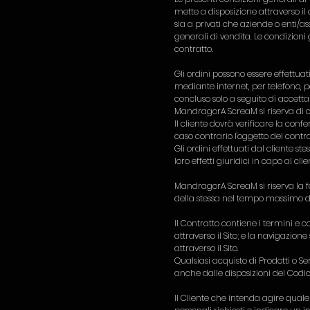
mette a disposizione attraverso il
sia a privati che aziende o enti/as
generali di vendita. Le condizioni 
contratto.
Gli ordini possono essere effettu
mediante internet, per telefono, pe
concluso solo a seguito di accet
MandragorA ScreaM si riserva di c
Il cliente dovrà verificare la con
caso contrario l'oggetto del cont
Gli ordini effettuati dal cliente 
loro effetti giuridici in capo al cli
MandragorA ScreaM si riserva la f
della stessa nel tempo massimo 
Il Contratto contiene i termini e 
attraverso il Sito; e la navigazion
attraverso il Sito.
Qualsiasi acquisto di Prodotti o S
anche dalle disposizioni del Codic
Il Cliente che intenda agire quale