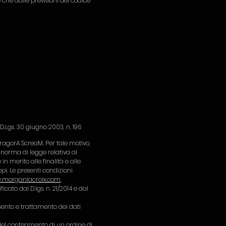
 che dalle previsioni del codice
 D.Lgs. 30 giugno 2003, n. 196
dragorA ScreaM. Per tale motivo,
 norma di legge relativa al
 merito alle finalità e alle
pi. Le presenti condizioni
.morganlacroix.com
,
icato dal D.lgs. n. 21/2014 e dal
amento e trattamento dei dati
del conferimento di un ordine di