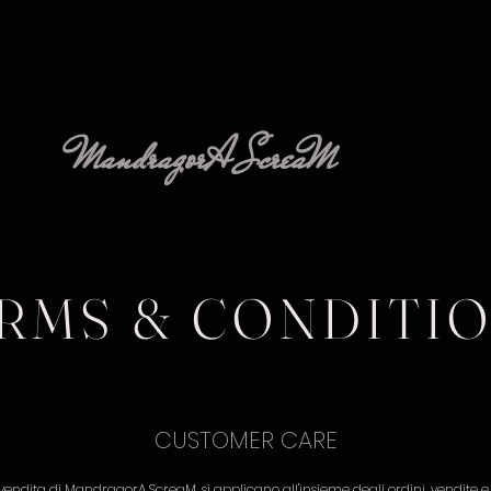
MandragorA ScreaM
RMS & CONDITI
CUSTOMER CARE
 vendita di MandragorA ScreaM, si applicano all'insieme degli ordini, vendite 