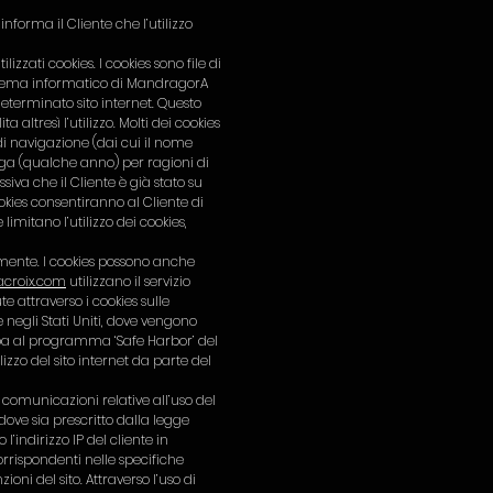
 informa il Cliente che l’utilizzo
izzati cookies. I cookies sono file di
istema informatico di MandragorA
determinato sito internet. Questo
altresì l’utilizzo. Molti dei cookies
di navigazione (dai cui il nome
nga (qualche anno) per ragioni di
siva che il Cliente è già stato su
ookies consentiranno al Cliente di
mitano l’utilizzo dei cookies,
mente. I cookies possono anche
croix.com
utilizzano il servizio
te attraverso i cookies sulle
le negli Stati Uniti, dove vengono
ecipa al programma ‘Safe Harbor’ del
zzo del sito internet da parte del
 comunicazioni relative all’uso del
dove sia prescritto dalla legge
l’indirizzo IP del cliente in
orrispondenti nelle specifiche
oni del sito. Attraverso l’uso di