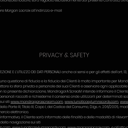
itore/Distributore, sarà regolato esclusivamente dal presente Contratto, oltre
.
are Morgan Lacroix all’indirizzo e-mail
​PRIVACY & SAFETY​
NE E L’UTILIZZO DEI DATI PERSONALI anche ai sensi e per gli effetti dell’art. 13,
 una questione di fiducia e la fiducia dei Clienti è molto importante per Man
are la sfera privata e personale dei suoi Clienti e osservare ogni applicabile
n la presente dichiarazione, MandragorA ScreaM intende informare il Cliente in
ersonali raccolti e richiederne il consenso onde utilizzarli per determinati sco
sui siti
www.mandragorascream.com
,
www.lunaticasylumrecords.com
,
www
a Parte III, Titolo III, Capo I, del Codice del Consumo, D.lgs. n. 206/2005, modif
ercio elettronico.
nformativa, il Cliente sarà informato delle finalità e delle modalità di rilev
ella navigazione sui siti
m.com
,
www.lunaticasylumrecords.com
,
www.morganlacroix.com
e all’atto 