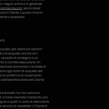
e i negozi online e in generale
ganlacroix.com
, senza dover
re il Cliente, il quale rimarrà
tente e password.
nti.
acquisto, per eventuali reclami
rdini di acquisto, anche con i
 un recapito di consegna e un
nta e corretta esecuzione. Un
 eventuali domande o richieste di
ne agli ordini di acquisto del
te la conferma di ricevimento
 dell’identificazione del Cliente
ragorA ScreaM, ma non saranno
ad un’area riservata mediante una
eguiti e quelli in corso di esecuzione
 servizio di newsletter. Il Cliente è