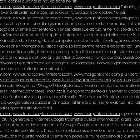
zo di cookies durante la navigazione nei siti
m.com
,
www.lunaticasylumrecords.com
,
www.morganlacroix.com
Tuttavia, si
i eventuali ordini sono possibili solo con l’attivazione dei cookies. Nei siti
m.com
,
www.lunaticasylumrecords.com
,
www.morganlacroix.com
vengono util
rmatico che permettono di registrare alcuni parametri e dati comunicati al s
zato dal Cliente e consentono un’analisi delle sue abitudini nell’utilizzo di un 
creaM di adattare il proprio siti internet alle esigenze del cliente e ne facilita 
cellati dal disco rigido del computer del cliente alla fine di ogni sessione 
e cookies che rimangono sul disco rigido. La loro permanenza è abbastanza lu
rima visita del sito, il sistema sarà in grado di riconoscere a ogni visita succes
erate richieste e dati preferiti del Cliente (cookies di lunga durata). Questi c
assword e riempire formulari ad ogni nuovo accesso. I browsers generalmente li
cedere alle offerte presenti sui siti
m.com
,
www.lunaticasylumrecords.com
,
www.morganlacroix.com
più libera
.mandragorascream.com
,
www.lunaticasylumrecords.com
,
www.morganla
a società Google Inc. (“Google”). Google fa uso di cookies. Le informazioni ottenu
dei siti internet (compreso l’indirizzo IP) vengono trasferite a un server di Goog
sposizioni relative alla protezione dei dati di ‘Safe Harbor Principles’ e part
 Google utilizza queste informazioni al fine di analizzare le abitudini di utili
M rapporti sulle visite ai siti
m.com
,
www.lunaticasylumrecords.com
,
www.morganlacroix.com
e per altre
più in generale, di internet. Google trasmette queste informazioni a terzi lad
no tali dati su incarico e per conto di Google. Google non metterà in nessun caso 
 Il Cliente può rifiutare l’installazione dei cookies selezionando i parametri c
ttavia, che in questo modo il Cliente non potrà usufruire appieno di alcune funzi