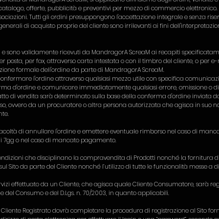
 catalogo, offerte, pubblicità e preventivi per mezzo di commercio elettronico.
sociazioni. Tutti gli ordini presuppongono l'accettazione integrale e senza rise
generali di acquisto proprie del cliente sono irrilevanti ai fini dell'interpretaz
ati e sono validamente ricevuti da MandragorA ScreaM ai recapiti specificatame
r posta, per fax, attraverso carta intestata o con il timbro del cliente, o per e-
tazione formale dell'ordine da parte di MandragorA ScreaM.
onfermare l'ordine attraverso qualsiasi mezzo utile con specifica comunicazion
ferma d'ordine e comunicare immediatamente qualsiasi errore, omissione o diffo
ratto di vendita sarà determinato sulla base della conferma d'ordine inviat
stesso, ovvero da un procuratore o altra persona autorizzata che agisca in suo
ente.
acoltà di annullare l'ordine e emettere eventuale rimborso nel caso di manca
di 7gg o nel caso di mancato pagamento.
condizioni che disciplinano la compravendita di Prodotti nonché la fornitura di 
e sul Sito da parte del Cliente nonché l’utilizzo di tutte le funzionalità messe 
ervizi effettuato da un Cliente, che agisca quale Cliente Consumatore, sarà reg
e del Consumo e del D.Lgs. n. 70/2003, in quanto applicabili.
 Cliente Registrato dovrà completare la procedura di registrazione al Sito forn