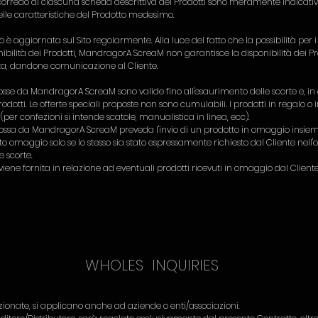
a corredo di ciascuna scheda descrittiva dei Prodotti sono meramente indicati
lle caratteristiche del Prodotto medesimo.
 è aggiornata sul Sito regolarmente. Alla luce del fatto che la possibilità per i 
bilità dei Prodotti, MandragorA ScreaM non garantisce la disponibilità dei Pro
volta, dandone comunicazione al Cliente.
osse da MandragorA ScreaM sono valide fino all'esaurimento delle scorte e, in 
 Prodotti. Le offerte speciali proposte non sono cumulabili. I prodotti in regalo 
per confezioni si intende scatole, manualistica in linea, ecc).
ossa da MandragorA ScreaM preveda l'invio di un prodotto in omaggio insieme
otto omaggio solo se lo stesso sia stato espressamente richiesto dal Cliente nel
e scorte.
viene fornita in relazione ad eventuali prodotti ricevuti in omaggio dal Cliente
WHOLES INQUIRIES
ionate, si applicano anche ad aziende o enti/associazioni.