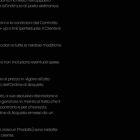
quanto richiesto nell’apposita
ll’indirizzo di posta elettronica
ini e le condizioni del Contratto
 o link ipertestuale; il Cliente è
colari e tutte le relative modifiche
15 e non includono eventuali spese
te al prezzo in vigore all’atto
o dell’Ordine di Acquisto.
o, a sua esclusiva discrezione e
a garanzia in merito al fatto che il
 contrario e per chiarezza,
dine di Acquisto emesso da un
 di ciascun Prodotto) sono redatte
cliente.