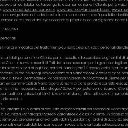
s. elettronica, telefonica) avvenga tale comunicazione. Il Cliente potrà visitar
et
www.mandragorascream.com
,
www.lunaticasylumrecords.com
,
www.mor
 la navigazione nel suddetto sito, in nessun momento sarà possibile identifica
 comunicare i propri dati e/o accedere al proprio account digitando nome U
I PERSONALI
 personali
e finalità e modalità del trattamento cui sono destinati i dati personali dei Clie
ta i dati personali del Cliente per la raccolta e l’esecuzione degli ordini di 
e al Cliente i servizi disponibili. Tali dati sono necessari per la gestione degli o
nitori di servizi di logistica, corrieri, banche, etc.). È consigliabile inserire
onferire un ordine d’acquisto e consentire a MandragorA ScreaM di darvi pro
ssario al fine di permettere a MandragorA ScreaM di contattare il Cliente per
partner commerciali di Mandragora Scream di dare pronta e corretta esecuzio
mail è, infine, necessario a MandragorA ScreaM per poter comunicare al Clien
 eventuali comunicazioni. L’indirizzo e-mail viene, infine, utilizzato al momento
roprio account.
te:
lli riguardanti i suoi ordini di acquisto vengono salvati nel sistema di Mand
vi di sicurezza. MandragorA ScreaM garantisce a ciascun cliente un accesso 
Cliente può prendere visione di tutti i dati riguardanti gli ordini di acquisto es
personali, eventuali dati bancari e quelli relativi alla eventuale sottoscrizione del