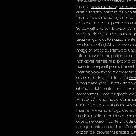
Non è necessario accettare l’utiliz
internet
www.mandragorascrea
della funzione “carrello” e l’invio d
internet
www.mandragorascrea
testo registrati su supporto info
ScreaM attraverso il browser utiliz
salvataggio consente a MandragorA S
usati vengono automaticamente can
“sessione cookie”). Ci sono invec
maggior praticità. Effettuata una p
tale sito e verranno pertanto recup
non dover reinserire la propria p
nonostante questi permettano di ac
internet
www.mandragorascrea
essere disattivati. I siti internet
www
“Google Analytics”, un servizio dell
abitudini del Cliente nell’utilizzo 
memorizzati. Google rispetta le di
Ministero Americano del Commercio.
Cliente, fornire a MandragorA Screa
internet
www.mandragorascrea
medesimo sito internet così come, 
ovvero nel caso in cui terzi tratti
collegamento con altri dati Google.
opzioni del browser. Si precisa, tu