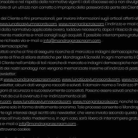
nsabile e nel rispetto delle normative vigenti i dati d'accesso ed a non divul
le di un utilizzo non corretto o improprio della password da parte del Client
l Cliente a fini promozionali, per inviare informazioni sugli articoli offerti all’
www.lunaticasylumrecords.com
,
www.morganlacroix.com
L’indirizzo e-mail d
ti dalla normativa applicabile ovvero, laddove necessario, dopo il rilascio di 
armente mediante e-mail consigli sugli acquisti. È possibile interrompere gratu
e richiesta via e-mail a
info@mandragorascream.com
.
ni demoscopiche:
trattati anche al fine di eseguire ricerche di mercato e indagini demoscopiche. 
 al fine di stilare statistiche per MandragorA ScreaM. In ogni momento il Clie
al Cliente nell’ambito di tali ricerche di mercato e indagini demoscopiche non
siti dei nostri sondaggi non vengono memorizzate insieme all’indirizzo di posta
newsletter:
net
www.mandragorascream.com
,
www.lunaticasylumrecords.com
,
www.mor
sletter, alcuni dati vengono raccolti e salvati. Il domain-name o l’indirizzo
ni di sicurezza e successivamente cancellati. Possono essere salvati anche al
ternet da cui è avvenuto il re-indirizzamento ai siti
m.com
,
www.lunaticasylumrecords.com
,
www.morganlacroix.com
nonché la 
ti avviene solo in forma strettamente anonima. Tale processo consente a Mandr
e agli interessi degli iscritti alla newsletter, che viene inviata secondo questa 
senso all’invio della medesima e, in ogni caso, sarà libero di interrompere gra
ia e-mail a
info@mandragorascream.com
.
attraverso cookies